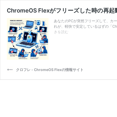
ChromeOS Flexがフリーズした時の
あなたのPCが突然フリーズして、カ
れが、軽快で安定しているはずの「Chr
ChromeOS
きを読む
Flex
が
フ
リ
ー
ズ
クロフレ - ChromeOS Flexの情報サイト
し
た
時
の
再
起
動
方
法